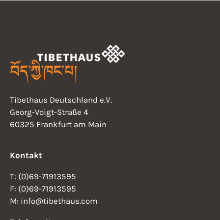
i
2
a
18:00
g
6
t
a
19:00
i
t
20:00
i
o
o
21:00
n
Tibethaus Deutschland e.V.
n
Georg-Voigt-Straße 4
22:00
60325 Frankfurt am Main
23:00
0:00
Kontakt
T: (0)69-71913595
F: (0)69-71913595
M: info@tibethaus.com