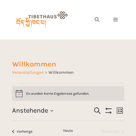
Willkommen
Veranstaltungen
Willkommen
Es wurden keine Ergebnisse gefunden.
H
i
n
V
Anstehende
S
w
V
L
e
u
F
e
D
i
i
c
I
e
s
s
a
L
h
r
t
Heute
Nächste
T
Veranstaltungen
Vorherige
e
t
E