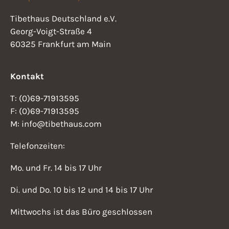
h
n
Tibethaus Deutschland e.V.
e
Georg-Voigt-Straße 4
s
u
60325 Frankfurt am Main
i
n
d
Kontakt
c
A
h
T: (0)69-71913595
n
F: (0)69-71913595
t
s
M: info@tibethaus.com
i
e
Telefonzeiten:
c
n
Mo. und Fr. 14 bis 17 Uhr
h
-
t
Di. und Do. 10 bis 12 und 14 bis 17 Uhr
N
e
Mittwochs ist das Büro geschlossen
n
a