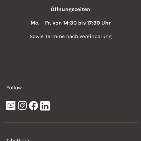
,
v
Öffnungszeiten
N
i
a
Mo. – Fr. von 14:30 bis 17:30 Uhr
v
g
Sowie Termine nach Vereinbarung
i
a
g
t
a
i
t
i
o
Follow
o
n
n
Tibethaus