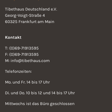
h
n
Tibethaus Deutschland e.V.
e
Georg-Voigt-Straße 4
s
u
60325 Frankfurt am Main
i
n
d
Kontakt
c
A
h
T: (0)69-71913595
n
F: (0)69-71913595
t
s
M: info@tibethaus.com
i
e
Telefonzeiten:
c
n
Mo. und Fr. 14 bis 17 Uhr
h
-
t
Di. und Do. 10 bis 12 und 14 bis 17 Uhr
N
e
Mittwochs ist das Büro geschlossen
n
a