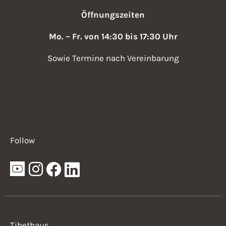
,
v
Öffnungszeiten
N
i
a
Mo. – Fr. von 14:30 bis 17:30 Uhr
v
g
Sowie Termine nach Vereinbarung
i
a
g
t
a
i
t
i
o
Follow
o
n
n
Tibethaus