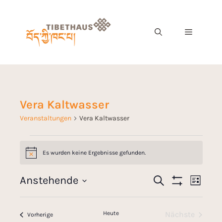
Vera Kaltwasser
Veranstaltungen
Vera Kaltwasser
Es wurden keine Ergebnisse gefunden.
H
i
n
V
Anstehende
S
w
V
L
e
u
F
e
D
i
i
c
I
e
s
s
a
L
h
r
t
Heute
Nächste
T
Veranstaltungen
Vorherige
e
t
E