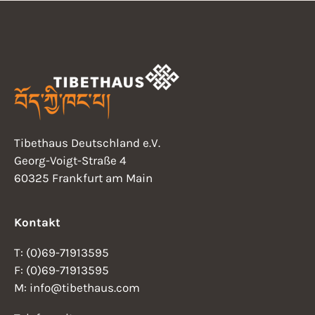
i
2
a
18:00
g
6
t
a
19:00
i
t
20:00
i
o
o
21:00
n
Tibethaus Deutschland e.V.
n
Georg-Voigt-Straße 4
22:00
60325 Frankfurt am Main
23:00
0:00
Kontakt
T: (0)69-71913595
F: (0)69-71913595
M: info@tibethaus.com