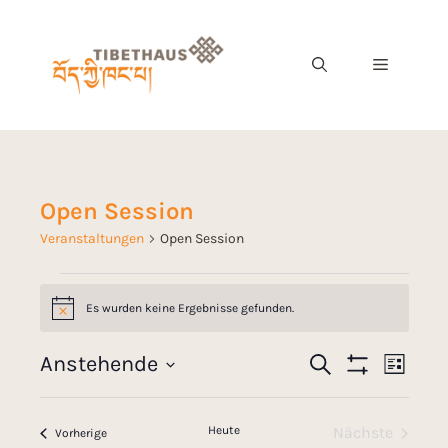
Open Session
Veranstaltungen
Open Session
Es wurden keine Ergebnisse gefunden.
H
i
n
V
Anstehende
S
w
V
L
e
u
F
e
D
i
i
c
I
e
s
s
a
L
h
r
t
Heute
Nächste
T
Veranstaltungen
Vorherige
e
t
E