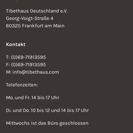
h
n
Tibethaus Deutschland e.V.
e
Georg-Voigt-Straße 4
s
u
60325 Frankfurt am Main
i
n
d
Kontakt
c
A
h
T: (0)69-71913595
n
F: (0)69-71913595
t
s
M: info@tibethaus.com
i
e
Telefonzeiten:
c
n
Mo. und Fr. 14 bis 17 Uhr
h
-
t
Di. und Do. 10 bis 12 und 14 bis 17 Uhr
N
e
Mittwochs ist das Büro geschlossen
n
a