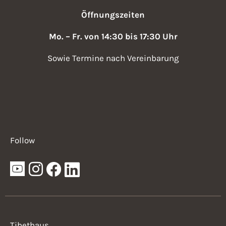
,
v
Öffnungszeiten
N
i
a
Mo. – Fr. von 14:30 bis 17:30 Uhr
v
g
Sowie Termine nach Vereinbarung
i
a
g
t
a
i
t
i
o
Follow
o
n
n
Tibethaus