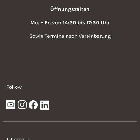
n
a
Öffnungszeiten
,
v
N
Mo. – Fr. von 14:30 bis 17:30 Uhr
i
a
Sowie Termine nach Vereinbarung
v
g
i
a
g
t
a
i
t
Follow
i
o
o
n
n
Tibethaus