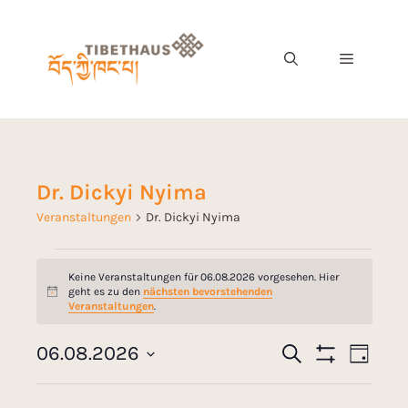
Dr. Dickyi Nyima
Veranstaltungen
Dr. Dickyi Nyima
Keine Veranstaltungen für 06.08.2026 vorgesehen. Hier
geht es zu den
nächsten bevorstehenden
H
Veranstaltungen
.
i
n
w
V
06.08.2026
S
V
e
T
u
F
i
e
D
a
c
I
s
e
g
a
L
h