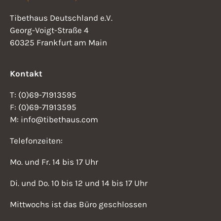
c
A
Tibethaus Deutschland e.V.
h
n
Georg-Voigt-Straße 4
e
60325 Frankfurt am Main
s
u
i
n
Kontakt
d
c
T: (0)69-71913595
A
h
F: (0)69-71913595
n
M: info@tibethaus.com
t
s
Telefonzeiten:
i
e
c
Mo. und Fr. 14 bis 17 Uhr
n
h
Di. und Do. 10 bis 12 und 14 bis 17 Uhr
-
t
Mittwochs ist das Büro geschlossen
N
e