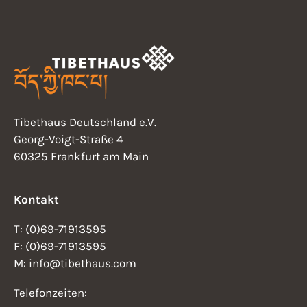
e
e
e
e
e
e
e
u
l
n
n
n
n
n
n
n
i
n
t
d
c
u
A
h
n
n
g
t
s
Tibethaus Deutschland e.V.
e
i
e
Georg-Voigt-Straße 4
n
c
60325 Frankfurt am Main
n
h
-
t
Kontakt
N
e
T: (0)69-71913595
n
a
F: (0)69-71913595
,
M: info@tibethaus.com
v
N
Telefonzeiten:
i