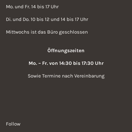
a
Mo. und Fr. 14 bis 17 Uhr
v
g
i
Di. und Do. 10 bis 12 und 14 bis 17 Uhr
a
g
t
Mittwochs ist das Büro geschlossen
a
i
t
Öffnungszeiten
i
o
o
Mo. – Fr. von 14:30 bis 17:30 Uhr
n
n
Sowie Termine nach Vereinbarung
Follow