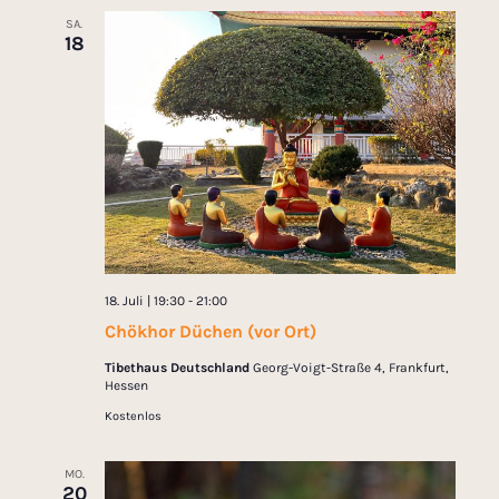
SA.
18
18. Juli | 19:30
-
21:00
Chökhor Düchen (vor Ort)
Tibethaus Deutschland
Georg-Voigt-Straße 4, Frankfurt,
Hessen
Kostenlos
MO.
20