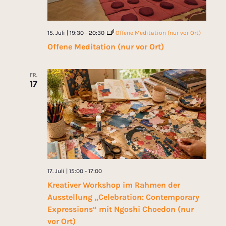
15. Juli | 19:30
-
20:30
Offene Meditation (nur vor Ort)
Offene Meditation (nur vor Ort)
FR.
17
17. Juli | 15:00
-
17:00
Kreativer Workshop im Rahmen der
Ausstellung „Celebration: Contemporary
Expressions“ mit Ngoshi Choedon (nur
vor Ort)