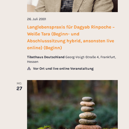
26. Juli 2001
Langlebenspraxis für Dagyab Rinpoche −
Weiße Tara (Beginn- und
Abschlusssitzung hybrid, ansonsten live
online) (Beginn)
Tibethaus Deutschland
Georg-Voigt-Straße 4, Frankfurt,
Hessen
Vor Ort und live online Veranstaltung
MO.
27