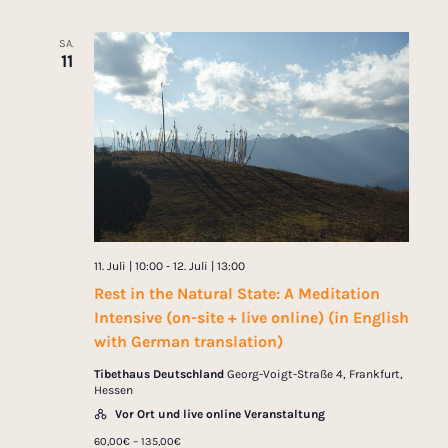
c
A
h
SA.
n
11
t
s
i
e
c
n
h
-
t
N
e
11. Juli | 10:00
-
12. Juli | 13:00
n
a
Rest in the Natural State: A Meditation
,
v
Intensive (on-site + live online) (in English
N
with German translation)
i
a
Tibethaus Deutschland
Georg-Voigt-Straße 4, Frankfurt,
Hessen
v
g
Vor Ort und live online Veranstaltung
i
a
60,00€ – 135,00€