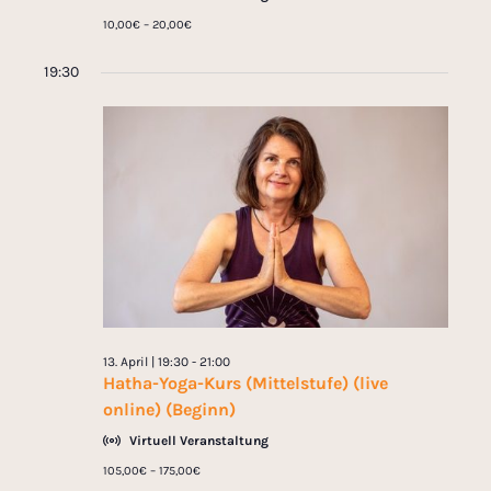
c
A
10,00€ – 20,00€
h
n
19:30
t
s
i
e
c
n
h
-
t
N
e
n
a
,
v
13. April | 19:30
-
21:00
N
Hatha-Yoga-Kurs (Mittelstufe) (live
i
a
online) (Beginn)
v
g
Virtuell Veranstaltung
i
105,00€ – 175,00€
a